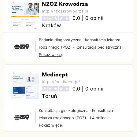
NZOZ Krowodrza
http://nzozkrowodrza.pl
0.0 |
0 opinii
Kraków
Badania diagnostyczne
·
Konsultacja lekarza
rodzinnego (POZ)
·
Konsultacja pediatryczna
Pokaż więcej
Medicept
https://medicept.pl/
0.0 |
0 opinii
Toruń
Konsultacja ginekologiczna
·
Konsultacja
lekarza rodzinnego (POZ)
·
L4 online
Pokaż więcej