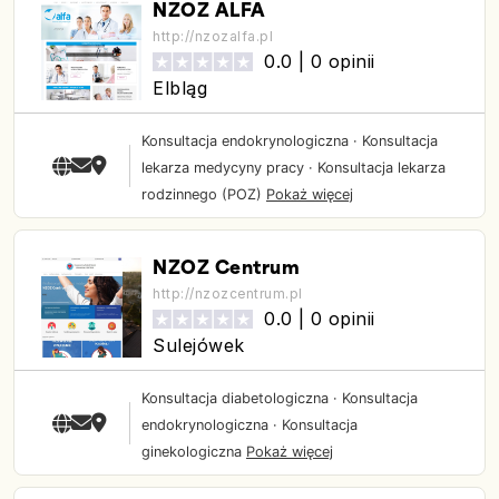
NZOZ ALFA
http://nzozalfa.pl
0.0 |
0 opinii
Elbląg
Konsultacja endokrynologiczna
·
Konsultacja
lekarza medycyny pracy
·
Konsultacja lekarza
rodzinnego (POZ)
Pokaż więcej
NZOZ Centrum
http://nzozcentrum.pl
0.0 |
0 opinii
Sulejówek
Konsultacja diabetologiczna
·
Konsultacja
endokrynologiczna
·
Konsultacja
ginekologiczna
Pokaż więcej