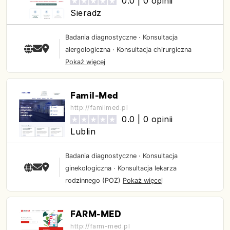
0.0 |
0 opinii
Sieradz
Badania diagnostyczne
·
Konsultacja
alergologiczna
·
Konsultacja chirurgiczna
Pokaż więcej
Famil-Med
http://familmed.pl
0.0 |
0 opinii
Lublin
Badania diagnostyczne
·
Konsultacja
ginekologiczna
·
Konsultacja lekarza
rodzinnego (POZ)
Pokaż więcej
FARM-MED
http://farm-med.pl