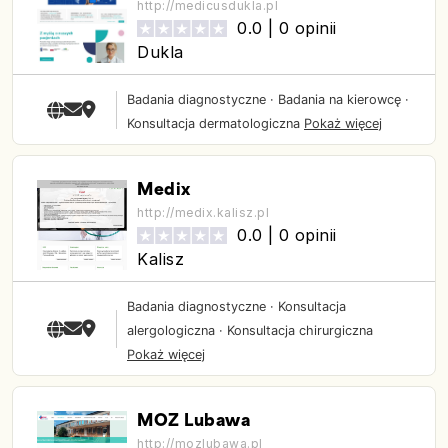
http://medicusdukla.pl
0.0 |
0 opinii
Dukla
Badania diagnostyczne
·
Badania na kierowcę
·
Konsultacja dermatologiczna
Pokaż więcej
Medix
http://medix.kalisz.pl
0.0 |
0 opinii
Kalisz
Badania diagnostyczne
·
Konsultacja
alergologiczna
·
Konsultacja chirurgiczna
Pokaż więcej
MOZ Lubawa
http://mozlubawa.pl