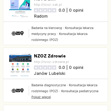
http://nzoz-zak.pl
0.0 |
0 opinii
Radom
Badania na kierowcę
·
Konsultacja lekarza
medycyny pracy
·
Konsultacja lekarza
rodzinnego (POZ)
NZOZ Zdrowie
http://nzoz-zdrowie.pl
0.0 |
0 opinii
Janów Lubelski
Badania diagnostyczne
·
Konsultacja lekarza
rodzinnego (POZ)
·
Konsultacja pediatryczna
Pokaż więcej