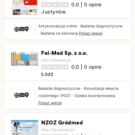
0.0 |
0 opinii
Justynów
Antykoncepcja online
·
Badania diagnostyczne
·
Badania na kierowcę
Pokaż więcej
Fel-Med Sp. z o.o.
http://felmed.pl
0.0 |
0 opinii
Łódź
Badania diagnostyczne
·
Konsultacja lekarza
rodzinnego (POZ)
·
Opieka koordynowana
Pokaż więcej
NZOZ Gródmed
http://grodmed.pl