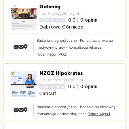
Gołonóg
http://nzozgolonog.pl
0.0 |
0 opinii
Dąbrowa Górnicza
Badania diagnostyczne
·
Konsultacja lekarza
medycyny pracy
·
Konsultacja lekarza
rodzinnego (POZ)
NZOZ Hipokrates
http://nzozhipokrates.pl
0.0 |
0 opinii
Łańcut
Badania diagnostyczne
·
Badania na kierowcę
·
Konsultacja dermatologiczna
Pokaż więcej