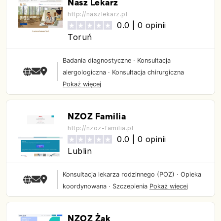
Nasz Lekarz
http://naszlekarz.pl
0.0 |
0 opinii
Toruń
Badania diagnostyczne
·
Konsultacja
alergologiczna
·
Konsultacja chirurgiczna
Pokaż więcej
NZOZ Familia
http://nzoz-familia.pl
0.0 |
0 opinii
Lublin
Konsultacja lekarza rodzinnego (POZ)
·
Opieka
koordynowana
·
Szczepienia
Pokaż więcej
NZOZ Żak