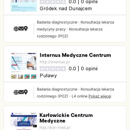
0.0 |
0 opinii
Gródek nad Dunajcem
Badania diagnostyczne
·
Konsultacja lekarza
medycyny pracy
·
Konsultacja lekarza
rodzinnego (POZ)
Internus Medyczne Centrum
http://internus.pl
0.0 |
0 opinii
Puławy
Badania diagnostyczne
·
Konsultacja lekarza
rodzinnego (POZ)
·
L4 online
Pokaż więcej
Karłowickie Centrum
Medyczne
http://kar-med.pl