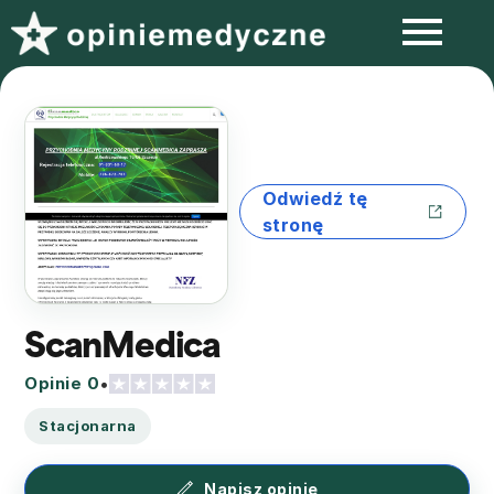
Odwiedź tę
stronę
ScanMedica
Opinie 0
•
Stacjonarna
Napisz opinię