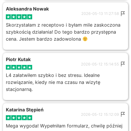
Aleksandra Nowak
2026-05-13 11:27:58
Skorzystałam z receptovo i byłam mile zaskoczona
szybkością działania! Do tego bardzo przystępna
cena. Jestem bardzo zadowolona
Piotr Kutak
2026-05-12 15:14:55
L4 załatwiłem szybko i bez stresu. Idealne
rozwiązanie, kiedy nie ma czasu na wizytę
stacjonarną.
Katarina Stępień
2026-05-12 15:12:09
Mega wygoda! Wypełniłam formularz, chwilę później