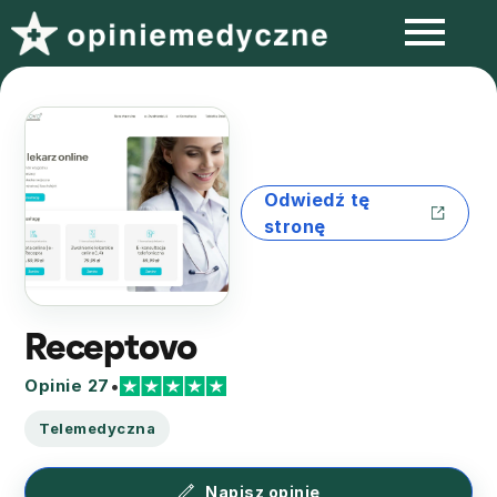
Odwiedź tę
stronę
Receptovo
Opinie 27
•
Telemedyczna
Napisz opinię