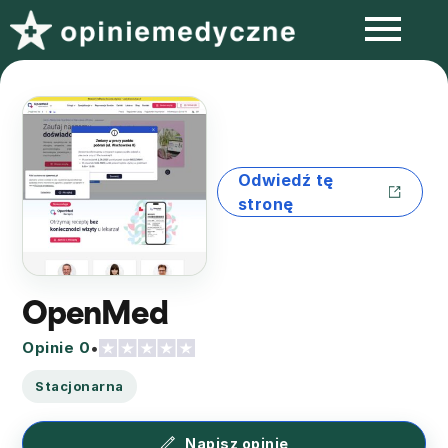
Odwiedź tę
stronę
OpenMed
Opinie 0
•
Stacjonarna
Napisz opinię