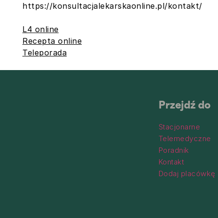
https://konsultacjalekarskaonline.pl/kontakt/
L4 online
Recepta online
Teleporada
Przejdź do
Stacjonarne
Telemedyczne
Poradnik
Kontakt
Dodaj placówkę