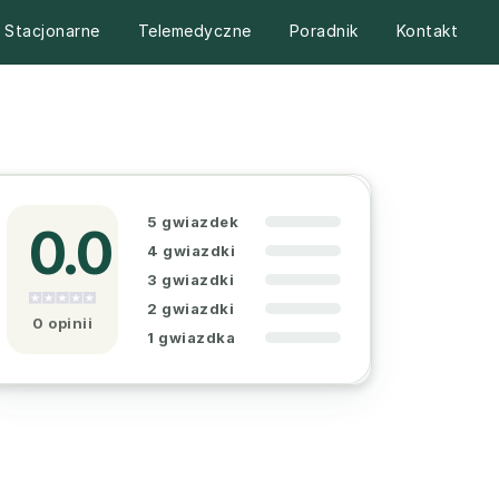
Stacjonarne
Telemedyczne
Poradnik
Kontakt
5 gwiazdek
0.0
4 gwiazdki
3 gwiazdki
2 gwiazdki
0 opinii
1 gwiazdka