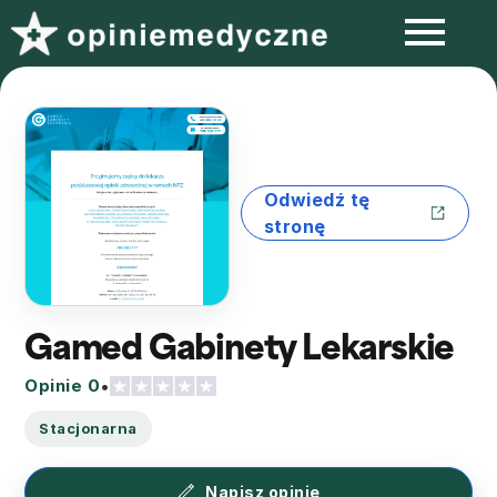
Odwiedź tę
stronę
Gamed Gabinety Lekarskie
Opinie 0
•
Stacjonarna
Napisz opinię