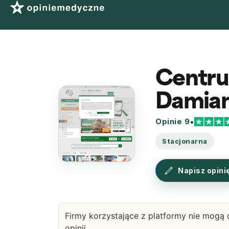
Centr
Damia
Opinie 9
•
Stacjonarna
Napisz opini
Firmy korzystające z platformy nie mogą 
opinii.