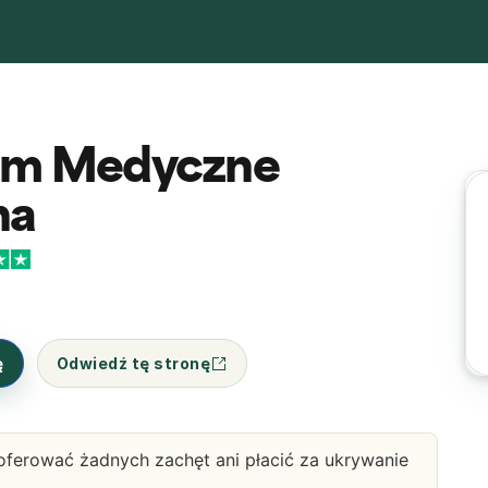
um Medyczne
na
ę
Odwiedź tę stronę
oferować żadnych zachęt ani płacić za ukrywanie