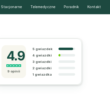
Stacjonarne
Telemedyczne
Poradnik
Kontakt
5 gwiazdek
4.9
4 gwiazdki
3 gwiazdki
2 gwiazdki
9 opinii
1 gwiazdka