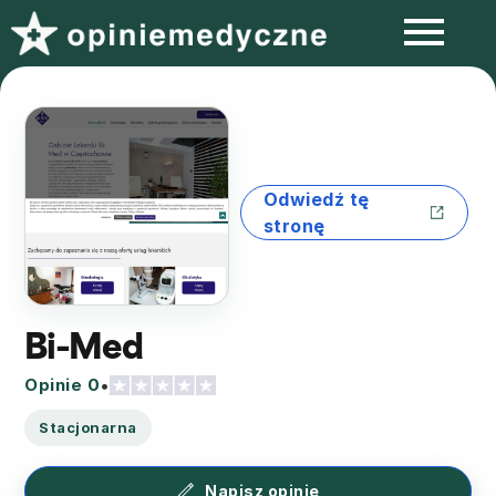
Odwiedź tę
stronę
Bi-Med
Opinie 0
•
Stacjonarna
Napisz opinię