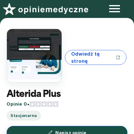
Odwiedź tę
stronę
Alterida Plus
Opinie 0
•
Stacjonarna
Napisz opinię